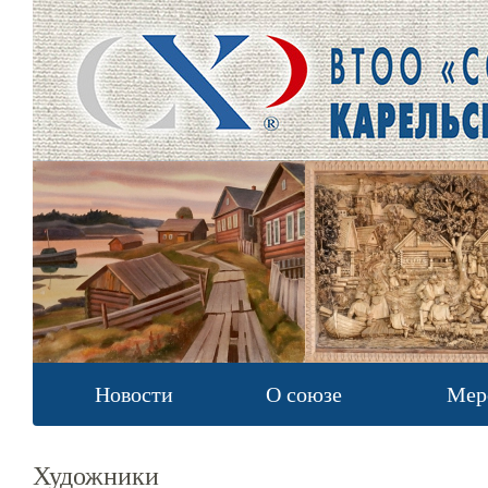
Новости
О союзе
Мер
Художники