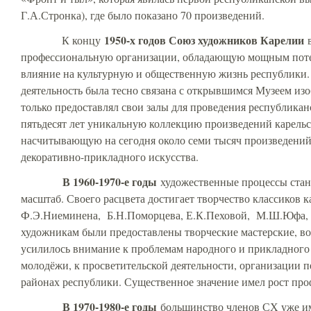
Г.А.Стронка), где было показано 70 произведений.
1950-х годов Союз художников Карелии
К концу
в
профессиональную организации, обладающую мощным пот
влияние на культурную и общественную жизнь республики. 
деятельность была тесно связана с открывшимся Музеем изо
только предоставлял свои залы для проведения республикан
пятьдесят лет уникальную коллекцию произведений карельс
насчитывающую на сегодня около семи тысяч произведений
декоративно-прикладного искусства.
В 1960-1970-е годы
художественные процессы стан
масштаб. Своего расцвета достигает творчество классиков 
Ф.Э.Ниеминена, Б.Н.Поморцева, Е.К.Пеховой, М.Ш.Юфа, В
художникам были предоставлены творческие мастерские, во
усилилось внимание к проблемам народного и прикладного 
молодёжи, к просветительской деятельности, организации 
районах республики. Существенное значение имел рост про
В 1970-1980-е годы
большинство членов СХ уже и