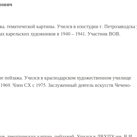
рович
а, тематической картины. Учился в изостудии г. Петрозаводска 
ах карельских художников в 1940 – 1941. Участник ВОВ.
ре пейзажа. Учился в краснодарском художественном училище
с 1969. Член СХ с 1975. Заслуженный деятель искусств Чечено-
ов, тематических картин, пейзажей. Учился в ЛВХПУ им. В.И.