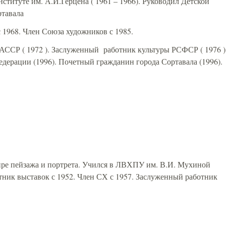
ституте им. А.И.Герцена ( 1961 – 1966). Руководил Детской
ртавала
с 1968. Член Союза художников с 1985.
ССР ( 1972 ). Заслуженный работник культуры РСФСР ( 1976 )
ерации (1996). Почетный гражданин города Сортавала (1996).
 ).
нре пейзажа и портрета. Учился в ЛВХПУ им. В.И. Мухиной
тник выставок с 1952. Член СХ с 1957. Заслуженный работник