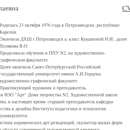
лаевна
C
Родилась 23 октября 1976 года в Петрозаводске, республике
Карелия.
Окончила ДХШ г.Петрозаводск а, класс Кукшиевой Н.И., далее
Полякова В.О.
Продолжила обучение в ППУ N2, на художественно-
графическом факультете.
Далее окончила Санкт-Петербургский Российский
государственный университет имени А.И.Герцена,
художественно-графический факультет.
Практикующий художник и преподаватель.
дии ИЗО "Арт" Дома творчества N2, Художественной школе
тва, в настоящее время- старший преподаватель кафедры
усства и дизайна Института педагогики и психологии
 университета.
астник керамических арт-резиденций, скульптор малых форм.
 в области современной художественной керамики,