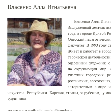
Власенко Алла Игнатьевна
Власенко Алла Игнать
Заслуженный деятель иск
года, в городе Кривой Ро
Одесский педагогически
факультет. В 1993 году 
Живет и работает в горо
творческой деятельност
одаренный художник с 
на окружающий мир. А
участник городских . р
российских, всесоюзных
авторитетным в мире и
искусства Республики Карелия, страны, за рубежом, у м
художника.
контакты: e-mail: allvlasenko@yandex.ru